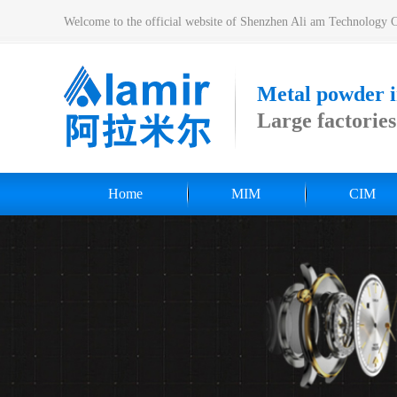
Welcome to the official website of Shenzhen Ali am Technology 
Metal powder
Large factorie
Home
MIM
CIM