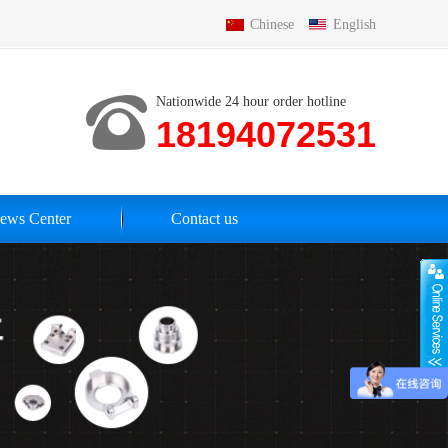
Chinese
English
Nationwide 24 hour order hotline
18194072531
ews Center
Contact us