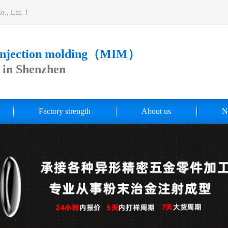
Co., Ltd.！
 injection molding（MIM）
s in Shenzhen
Factory strength
About us
N