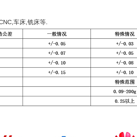
NC,车床,铣床等.