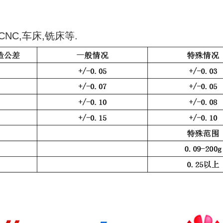
NC,车床,铣床等.