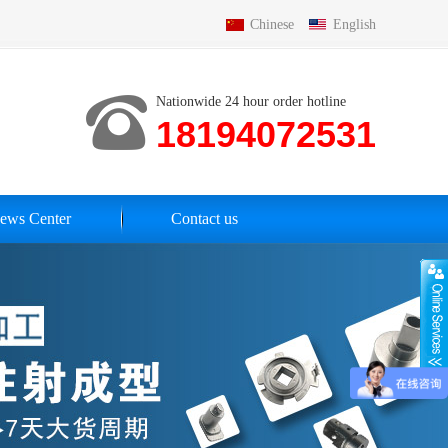
Chinese
English
Nationwide 24 hour order hotline
18194072531
ews Center
Contact us