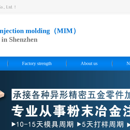
Co., Ltd.！
 injection molding（MIM）
s in Shenzhen
Factory strength
About us
N