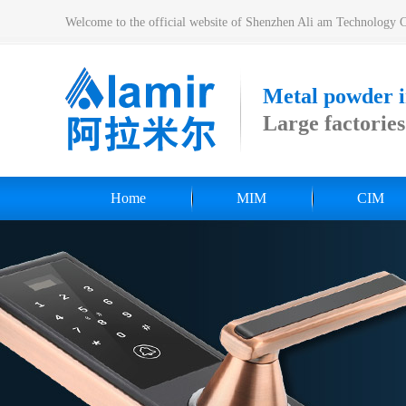
Welcome to the official website of Shenzhen Ali am Technology 
Metal powder
Large factorie
Home
MIM
CIM